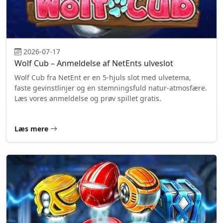
2026-07-17
Wolf Cub – Anmeldelse af NetEnts ulveslot
Wolf Cub fra NetEnt er en 5-hjuls slot med ulvetema,
faste gevinstlinjer og en stemningsfuld natur-atmosfære.
Læs vores anmeldelse og prøv spillet gratis.
Læs mere