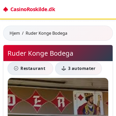
CasinoRoskilde.dk
Hjem
Ruder Konge Bodega
Ruder Konge Bodega
Restaurant
3 automater