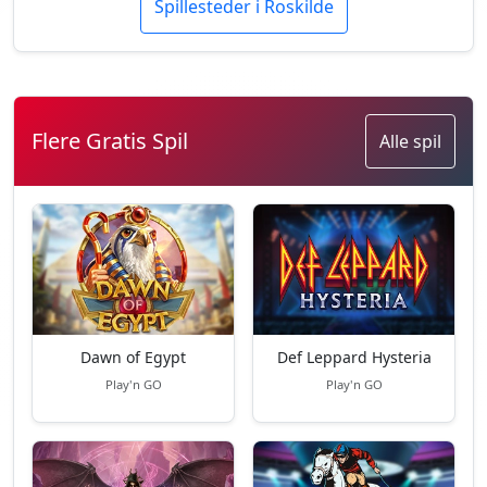
Spillesteder i Roskilde
Flere Gratis Spil
Alle spil
Dawn of Egypt
Def Leppard Hysteria
Play'n GO
Play'n GO