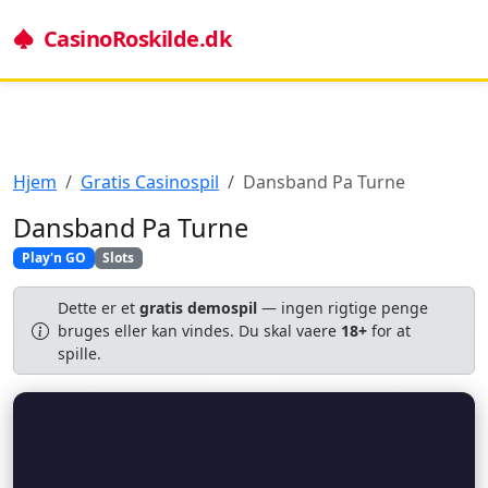
CasinoRoskilde.dk
Hjem
Gratis Casinospil
Dansband Pa Turne
Dansband Pa Turne
Play'n GO
Slots
Dette er et
gratis demospil
— ingen rigtige penge
bruges eller kan vindes. Du skal vaere
18+
for at
spille.